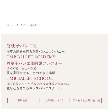
ホーム
チケット販売
谷桃子バレエ団
76年の歴史を誇る演者バレエカンパニー
TMB BALLET ACADEMY
谷桃子バレエ団附属アカデミー
浜松町校／自由が丘校
夢を実現させることのできる場所
TMB BALLET SCHOOL
浜松町校／自由が丘校／相模大野校／六本木校
豊な心を育てるキッズバレエスクール
系列会員
ご寄附について
アクセスとお問い合わせ